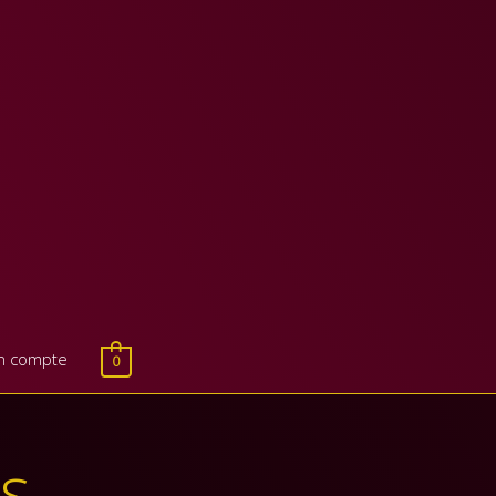
n compte
0
s